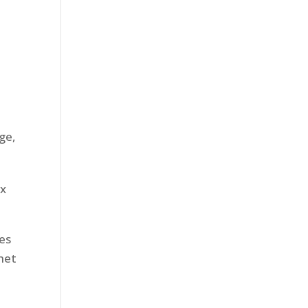
ge,
ux
les
rmet