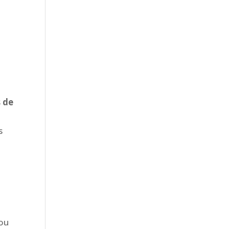
s de
s
 ou