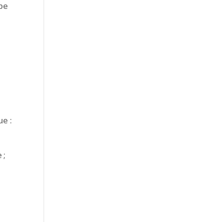
ape
e :
 ;