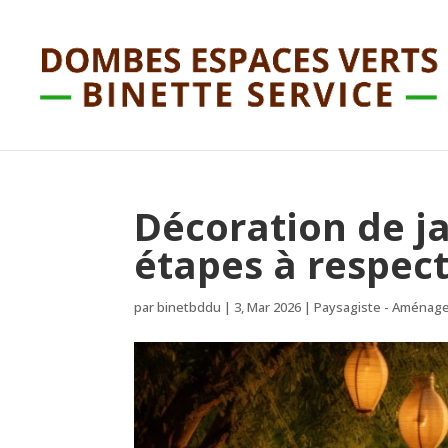
Décoration de jar
étapes à respec
par
binetbddu
|
3, Mar 2026
|
Paysagiste - Aménag