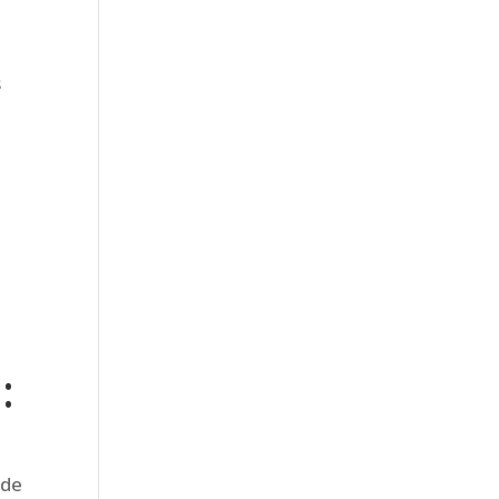
s
:
 de