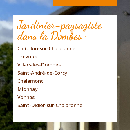
Jardinier-paysagiste
dans la Dombes :
Châtillon-sur-Chalaronne
Trévoux
Villars-les-Dombes
Saint-André-de-Corcy
Chalamont
Mionnay
Vonnas
Saint-Didier-sur-Chalaronne
…