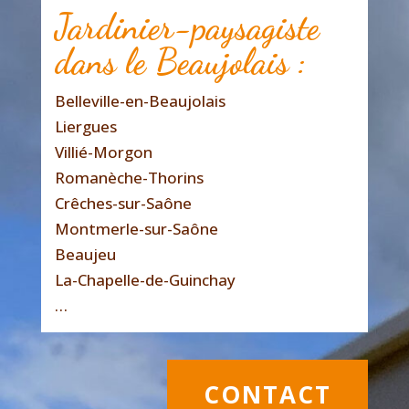
Jardinier-paysagiste
dans le Beaujolais :
Belleville-en-Beaujolais
Liergues
Villié-Morgon
Romanèche-Thorins
Crêches-sur-Saône
Montmerle-sur-Saône
Beaujeu
La-Chapelle-de-Guinchay
…
CONTACT