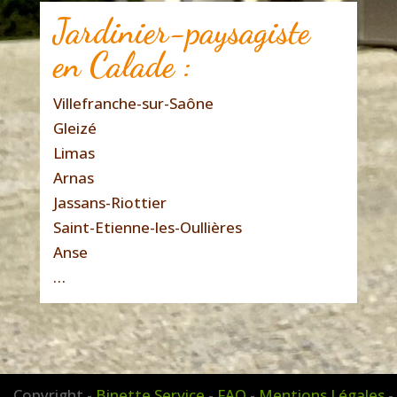
Jardinier-paysagiste
en Calade :
Villefranche-sur-Saône
Gleizé
Limas
Arnas
Jassans-Riottier
Saint-Etienne-les-Oullières
Anse
…
Copyright -
Binette Service
-
FAQ
-
Mentions Légales
-